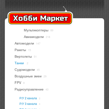
Оплата
Доставка
Контакты
Вход
Регистрация
Мультикоптеры
89
В корзине
нет товаров
Авиамодели
218
Автомодели
147
Ракеты
15
Вертолеты
51
Танки
2
Судомодели
45
Воздушные змеи
29
FPV
9
Радиоуправление
43
Р/У 2 канала
2
Р/У 3 канала
4