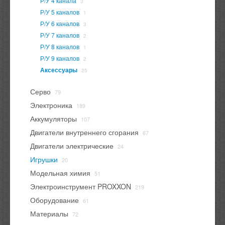
Р/У 4 канала
3
Р/У 5 каналов
1
Р/У 6 каналов
3
Р/У 7 каналов
2
Р/У 8 каналов
1
Р/У 9 каналов
2
Аксессуары
25
Серво
79
Электроника
189
Аккумуляторы
107
Двигатели внутреннего сгорания
67
Двигатели электрические
24
Игрушки
20
Модельная химия
51
Электроинструмент PROXXON
219
Оборудование
61
Материалы
72