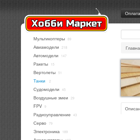
Оплат
Мультикоптеры
89
Авиамодели
218
Главн
Автомодели
147
Ракеты
15
Вертолеты
51
Танки
2
Судомодели
45
Воздушные змеи
29
FPV
9
Описа
Радиоуправление
43
Серво
79
Электроника
189
Аккумуляторы