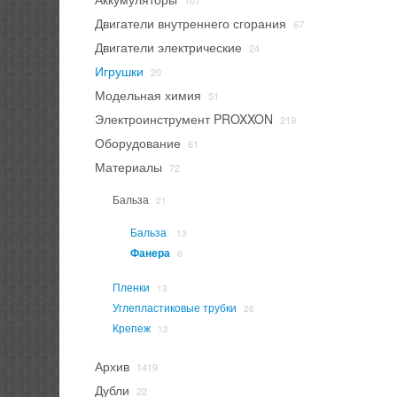
107
Двигатели внутреннего сгорания
67
Двигатели электрические
24
Игрушки
20
Модельная химия
51
Электроинструмент PROXXON
219
Оборудование
61
Материалы
72
Бальза
21
Бальза
13
Фанера
6
Пленки
13
Углепластиковые трубки
26
Крепеж
12
Архив
1419
Дубли
22