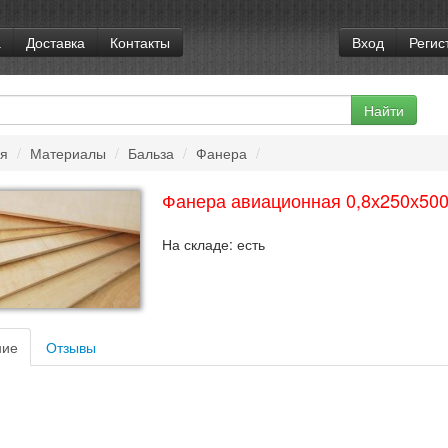
а
Доставка
Контакты
Вход
Регис
ая
/
Материалы
/
Бальза
/
Фанера
/
Фанера авиационная 0,8х250х50
На складе:
есть
ние
Отзывы