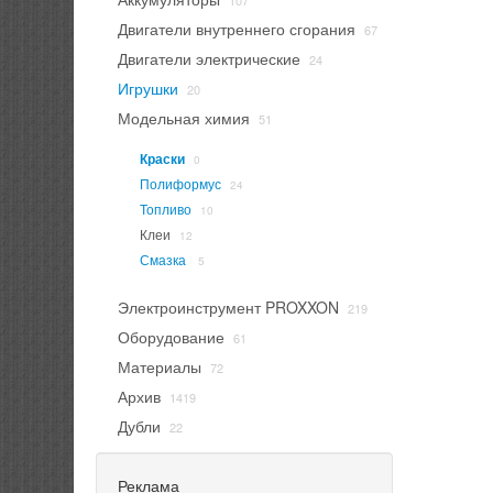
107
Двигатели внутреннего сгорания
67
Двигатели электрические
24
Игрушки
20
Модельная химия
51
Краски
0
Полиформус
24
Топливо
10
Клеи
12
Смазка
5
Электроинструмент PROXXON
219
Оборудование
61
Материалы
72
Архив
1419
Дубли
22
Реклама