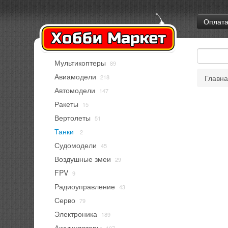
Оплат
Мультикоптеры
89
Авиамодели
218
Главн
Автомодели
147
Ракеты
15
Вертолеты
51
Танки
2
Судомодели
45
Воздушные змеи
29
FPV
9
Радиоуправление
43
Серво
79
Электроника
189
Аккумуляторы