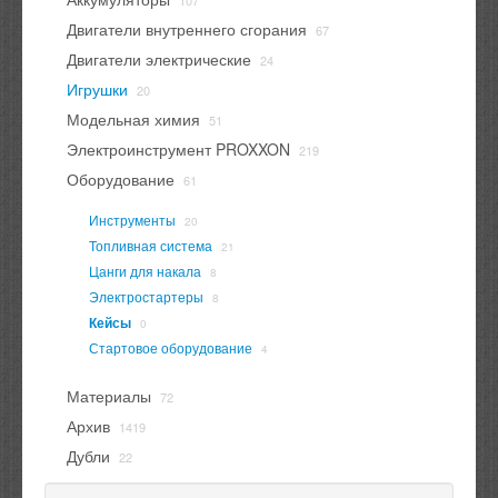
107
Двигатели внутреннего сгорания
67
Двигатели электрические
24
Игрушки
20
Модельная химия
51
Электроинструмент PROXXON
219
Оборудование
61
Инструменты
20
Топливная система
21
Цанги для накала
8
Электростартеры
8
Кейсы
0
Стартовое оборудование
4
Материалы
72
Архив
1419
Дубли
22