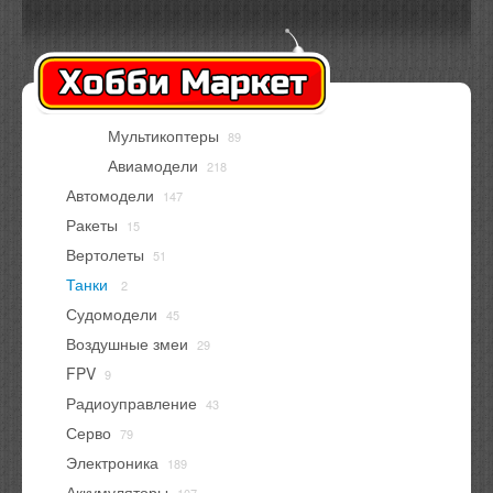
Оплата
Доставка
Контакты
Вход
Регистрация
Мультикоптеры
89
В корзине
нет товаров
Авиамодели
218
Автомодели
147
Ракеты
15
Вертолеты
51
Танки
2
Судомодели
45
Воздушные змеи
29
FPV
9
Радиоуправление
43
Серво
79
Электроника
189
Аккумуляторы