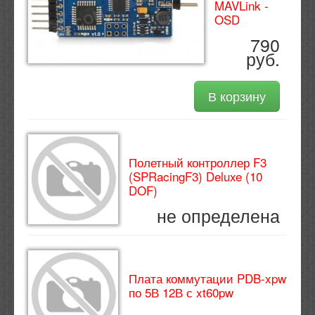
MAVLink -
OSD
790
руб.
В корзину
Полетный контроллер F3
(SPRacingF3) Deluxe (10
DOF)
не определена
Плата коммутации PDB-xpw
по 5В 12В с xt60pw