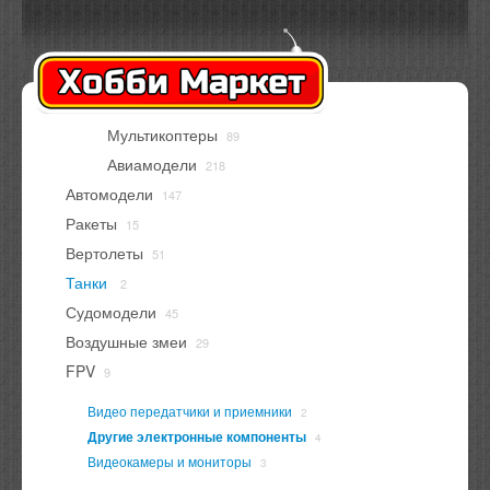
Оплата
Доставка
Контакты
Вход
Регистрация
Мультикоптеры
89
В корзине
нет товаров
Авиамодели
218
Автомодели
147
Ракеты
15
Вертолеты
51
Танки
2
Судомодели
45
Воздушные змеи
29
FPV
9
Видео передатчики и приемники
2
Другие электронные компоненты
4
Видеокамеры и мониторы
3