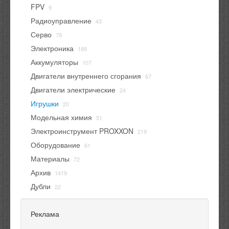
FPV
9
Радиоуправление
43
Серво
79
Электроника
189
Аккумуляторы
107
Двигатели внутреннего сгорания
67
Двигатели электрические
24
Игрушки
20
Модельная химия
51
Электроинструмент PROXXON
219
Оборудование
61
Материалы
72
Архив
1419
Дубли
22
Реклама