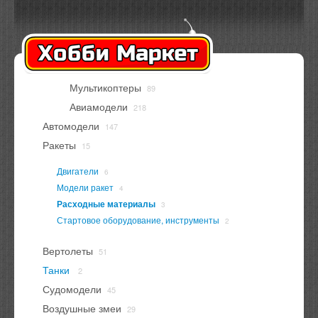
Оплата
Доставка
Контакты
Вход
Регистрация
Мультикоптеры
89
В корзине
нет товаров
Авиамодели
218
Автомодели
147
Ракеты
15
Двигатели
6
Модели ракет
4
Расходные материалы
3
Стартовое оборудование, инструменты
2
Вертолеты
51
Танки
2
Судомодели
45
Воздушные змеи
29